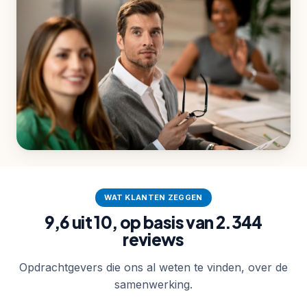
PERSOONLIJK CONTACT
Als je ons mailt of belt, spreek je een
WAT KLANTEN ZEGGEN
trainer die graag met je meedenkt.
9,6 uit 10, op basis van 2.344
20.000+ professionals getraind bij 700+ organisaties.
reviews
Opdrachtgevers die ons al weten te vinden, over de
samenwerking.