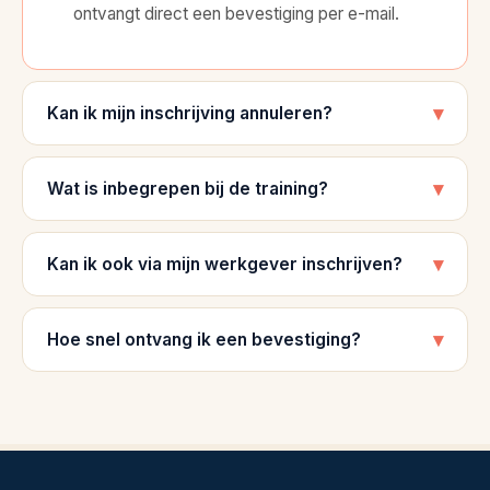
factuuradres.
ontvangt direct een bevestiging per e-mail.
Particulier
of
via
▾
Kan ik mijn inschrijving annuleren?
je
werkgever,
beide
▾
Wat is inbegrepen bij de training?
kan.
Optioneel
kun
▾
Kan ik ook via mijn werkgever inschrijven?
je
dieetwensen
of
▾
Hoe snel ontvang ik een bevestiging?
toegankelijkheidswensen
doorgeven.
Stap
3:
Bevestig