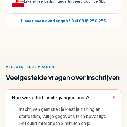
Erkend leerbedrijf, gecertificeerd door de SBB
startdata
en
kies
Liever even overleggen? Bel 0318 250 255
de
datum
die
past.
Stap
2:
Vul
VEELGESTELDE VRAGEN
je
Veelgestelde vragen over inschrijven
gegevens
in.
Naam,
▾
Hoe werkt het inschrijvingsproces?
e-
mail,
Inschrijven gaat snel: je kiest je training en
telefoon
startdatum, vult je gegevens in en bevestigt.
en
Het duurt minder dan 2 minuten en je