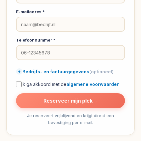
juiste
training.
E-mailadres *
In
3
stappen
Telefoonnummer *
ingeschreven
Stap
1:
+
Bedrijfs- en factuurgegevens
(optioneel)
Kies
Ik ga akkoord met de
algemene voorwaarden
je
training.
Reserveer mijn plek
→
Selecteer
uit
Je reserveert vrijblijvend en krijgt direct een
23
bevestiging per e-mail.
trainingen
verdeeld