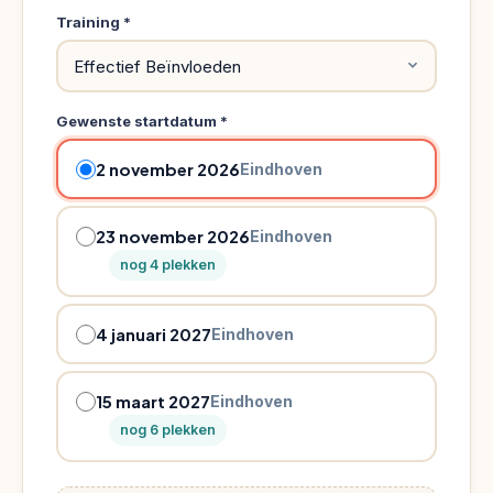
duurt
Training *
minder
dan
3
Gewenste startdatum *
minuten
en
2 november 2026
Eindhoven
je
ontvangt
23 november 2026
Eindhoven
direct
nog 4 plekken
een
bevestiging
per
4 januari 2027
Eindhoven
e-
mail.
15 maart 2027
Eindhoven
Je
nog 6 plekken
kunt
ook
bellen: