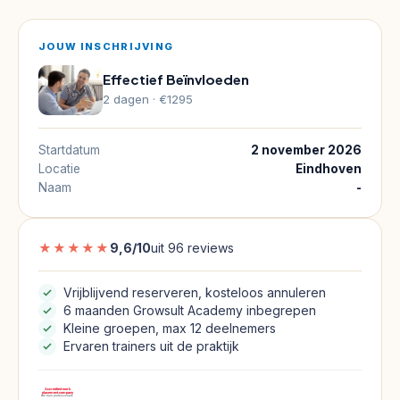
over
7
vakgebieden:
JOUW INSCHRIJVING
sales,
Effectief Beïnvloeden
leiderschap,
2 dagen · €1295
communicatie,
coaching,
Startdatum
2 november 2026
projectmanagement,
Locatie
Eindhoven
train-
Naam
-
de-
trainer
★★★★★
9,6/10
uit 96 reviews
en
AI/digitale
Vrijblijvend reserveren, kosteloos annuleren
vaardigheden.
6 maanden Growsult Academy inbegrepen
Bekijk
Kleine groepen, max 12 deelnemers
per
Ervaren trainers uit de praktijk
training
de