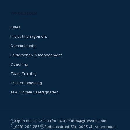
ervaren
senior
VAKGEBIEDEN
trainer
met
Sales
praktijkervaring
Projectmanagement
Lunch
en
Communicatie
koffie/thee
Leiderschap & management
gedurende
Coaching
de
trainingsdagen
Team Training
Cursusmateriaal
Trainersopleiding
en
AI & Digitale vaardigheden
werkboek
(digitaal
en
op
Open ma-vr, 09:00 t/m 18:00
info@growsult.com
papier)
0318 250 255
Stationsstraat 51k, 3905 JH Veenendaal