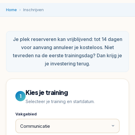
bij
Home
›
Inschrijven
Growsult
Trainingsinstituut.
Kies
een
Je plek reserveren kan vrijblijvend: tot 14 dagen
training,
voor aanvang annuleer je kosteloos. Niet
vul
tevreden na de eerste trainingsdag? Dan krijg je
je
je investering terug.
gegevens
in
en
start
Kies je training
1
met
Selecteer je training en startdatum.
je
persoonlijke
Vakgebied
ontwikkeling.
Het
inschrijfproces