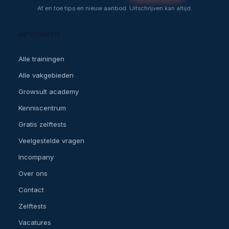
weken
Af en toe tips en nieuw aanbod. Uitschrijven kan altijd.
voor
aanvang
INFORMATIE
krijg
je
Alle trainingen
een
Alle vakgebieden
herinnering
Growsult academy
met
praktische
Kenniscentrum
info.
Gratis zelftests
Wat
Veelgestelde vragen
is
Incompany
inbegrepen
Over ons
Contact
Training
door
Zelftests
een
Vacatures