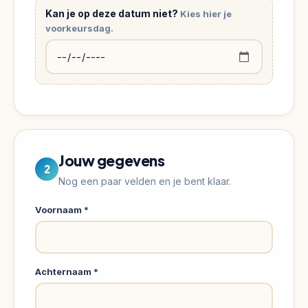
Kan je op deze datum niet?
Kies hier je
0318
voorkeursdag.
250
255
of
mailen
naar
info@growsult.com
.
We
helpen
Jouw gegevens
2
je
Nog een paar velden en je bent klaar.
graag
persoonlijk
Voornaam *
bij
de
keuze
Achternaam *
van
de