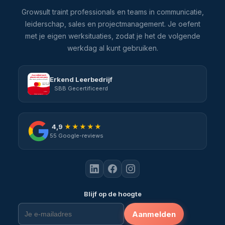
en
Growsult traint professionals en teams in communicatie,
start.
leiderschap, sales en projectmanagement. Je oefent
Je
met je eigen werksituaties, zodat je het de volgende
ontvangt
werkdag al kunt gebruiken.
direct
per
Erkend Leerbedrijf
e-
SBB Gecertificeerd
mail
een
bevestiging
4,9
★★★★★
met
55 Google-reviews
de
trainingsdetails,
locatie,
voorbereidingsmateriaal
en
Blijf op de hoogte
factuur.
Aanmelden
Twee