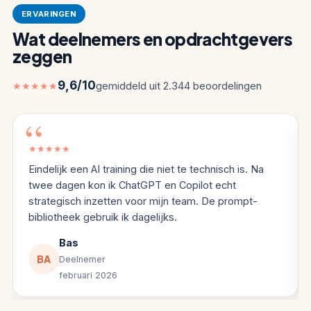
ERVARINGEN
Wat deelnemers en opdrachtgevers
zeggen
9,6/10
gemiddeld uit 2.344 beoordelingen
★★★★★
5 van de 5 sterren
★★★★★
Eindelijk een AI training die niet te technisch is. Na
twee dagen kon ik ChatGPT en Copilot echt
strategisch inzetten voor mijn team. De prompt-
bibliotheek gebruik ik dagelijks.
Bas
BA
Deelnemer
februari 2026