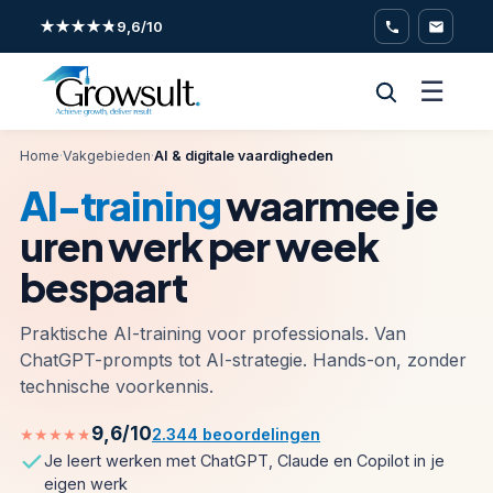
★★★★★
9,6/10
☰
Home
·
Vakgebieden
·
AI & digitale vaardigheden
AI-training
waarmee je
uren werk per week
bespaart
Praktische AI-training voor professionals. Van
ChatGPT-prompts tot AI-strategie. Hands-on, zonder
technische voorkennis.
9,6/10
★★★★★
2.344 beoordelingen
Je leert werken met ChatGPT, Claude en Copilot in je
eigen werk