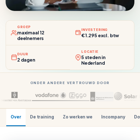
GROEP
INVESTERING
maximaal 12
€1.295 excl. btw
deelnemers
LOCATIE
DUUR
5 steden in
2 dagen
Nederland
ONDER ANDERE VERTROUWD DOOR
Over
De training
Zo werken we
Incompany
Do