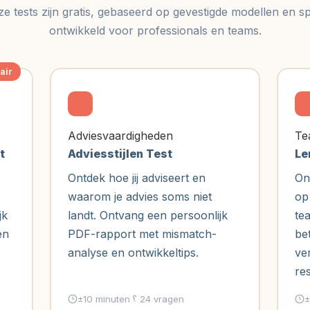
ze tests zijn gratis, gebaseerd op gevestigde modellen en sp
ontwikkeld voor professionals en teams.
air
Adviesvaardigheden
Te
t
Adviesstijlen Test
Le
Ontdek hoe jij adviseert en
On
waarom je advies soms niet
op
jk
landt. Ontvang een persoonlijk
te
en
PDF-rapport met mismatch-
be
analyse en ontwikkeltips.
ve
res
±10 minuten
24 vragen
±