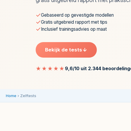
gratis uitgebreid rapport met praktisch
Onze
tests
Gebaseerd op gevestigde modellen
zijn
Gratis uitgebreid rapport met tips
gebaseerd
Inclusief trainingsadvies op maat
op
gevestigde,
breed
Bekijk de tests
gebruikte
modellen
★★★★★
9,6/10 uit 2.344 beoordelin
en
geven
je
direct
Home
›
Zelftests
inzicht
in
je
sterke
kanten