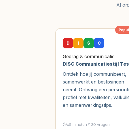
en
Al on
groeimogelijkheden.
Ideaal
voor
Popul
professionals,
leidinggevenden
D
I
S
C
en
teams
Gedrag & communicatie
die
DISC Communicatiestijl Tes
zichzelf
Ontdek hoe jij communiceert,
willen
samenwerkt en beslissingen
ontwikkelen.
neemt. Ontvang een persoonli
Beschikbare
profiel met kwaliteiten, valkuil
zelftests
en samenwerkingstips.
DISC
Communicatiestijl
±5 minuten
20 vragen