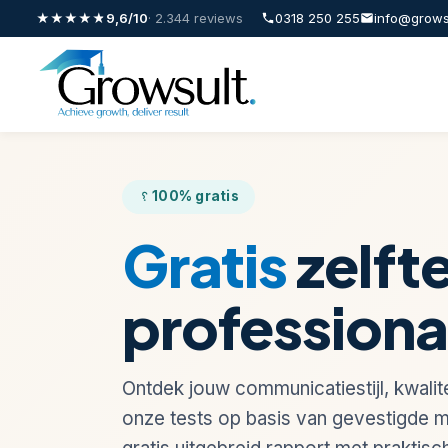
Zelftests
★★★★★
9,6/10
· 2.344 reviews
0318 250 255
info@grows
voor
professionals
Ontdek
jouw
kwaliteiten,
communicatiestijl
en
100% gratis
ontwikkelpunten
met
Gratis
zelft
de
gratis
professiona
persoonlijkheidstests
en
assessments
Ontdek jouw communicatiestijl, kwalit
van
Growsult
onze tests op basis van gevestigde mo
Trainingsinstituut.