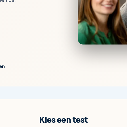
e tips.
gen
Kies een test