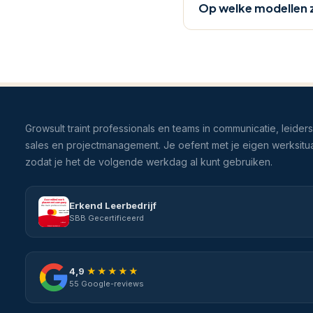
Op welke modellen z
adviseert
op
basis
van
het
Adviesstijlenmodel
met
Growsult traint professionals en teams in communicatie, leider
vier
sales en projectmanagement. Je oefent met je eigen werksitua
stijlen:
zodat je het de volgende werkdag al kunt gebruiken.
Expert,
Regisseur,
Erkend Leerbedrijf
Partner
SBB Gecertificeerd
en
Klankbord.
Je
4,9
★★★★★
beantwoordt
55 Google-reviews
24
praktijksituaties