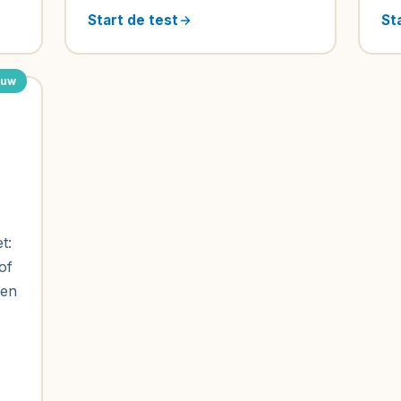
Start de test
St
euw
t:
of
 en