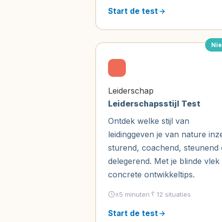
Test
Start de test
Ontdek
jouw
DISC-
Ni
profiel
in
±5
minuten.
Leiderschap
De
Leiderschapsstijl Test
DISC
Ontdek welke stijl van
test
leidinggeven je van nature inze
meet
sturend, coachend, steunend 
je
delegerend. Met je blinde vlek
communicatiestijl
concrete ontwikkeltips.
op
vier
±5 minuten
12 situaties
dimensies:
Start de test
Dominant,