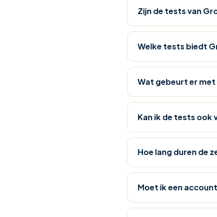
Start
Zijn de tests van Gr
de
DISC
test
Welke tests biedt G
→
Adviesstijlen
Test
Wat gebeurt er met 
Ontdek
jouw
Kan ik de tests ook
adviesstijl
in
±10
Hoe lang duren de z
minuten.
De
Adviesstijlentest
Moet ik een accoun
meet
hoe
jij