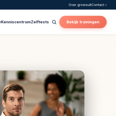
Over growsult
Contact ›
y
Kenniscentrum
Zelftests
Bekijk trainingen