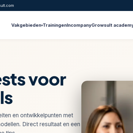
ult.com
Vakgebieden
Trainingen
Incompany
Growsult academ
▾
ests voor
ls
eiten en ontwikkelpunten met
dellen. Direct resultaat en een