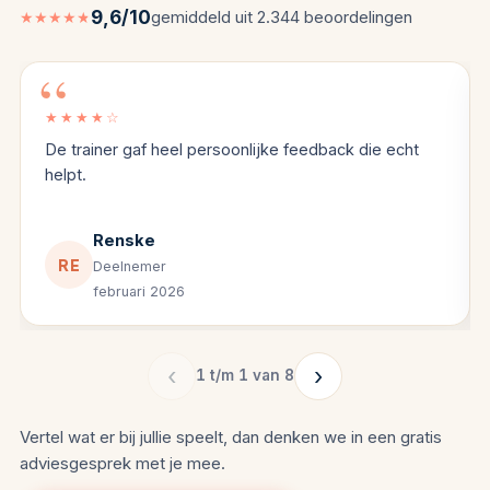
9,6/10
gemiddeld uit 2.344 beoordelingen
★★★★★
4 van de 5 sterren
★★★★☆
De trainer gaf heel persoonlijke feedback die echt
helpt.
Renske
RE
Deelnemer
februari 2026
‹
›
1 t/m 1 van 8
Vertel wat er bij jullie speelt, dan denken we in een gratis
adviesgesprek met je mee.