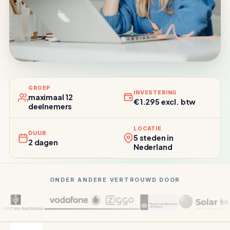
GROEP
INVESTERING
maximaal 12
€1.295 excl. btw
deelnemers
LOCATIE
DUUR
5 steden in
2 dagen
Nederland
ONDER ANDERE VERTROUWD DOOR