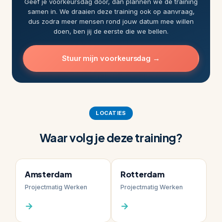
Geef je voorkeursdag door, dan plannen we de training
samen in. We draaien deze training ook op aanvraag,
dus zodra meer mensen rond jouw datum mee willen
doen, ben jij de eerste die we bellen.
Stuur mijn voorkeursdag →
LOCATIES
Waar volg je deze training?
Amsterdam
Rotterdam
Projectmatig Werken
Projectmatig Werken
→
→