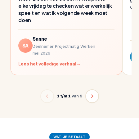
geg
elke vrijdag te checken wat er werkelijk
vro
speelt en wat ik volgende week moet
doen.
Sanne
SA
Deelnemer Projectmatig Werken
mei 2026
B
Lees het volledige verhaal
1 t/m 1
van 9
WAT JE BETAALT