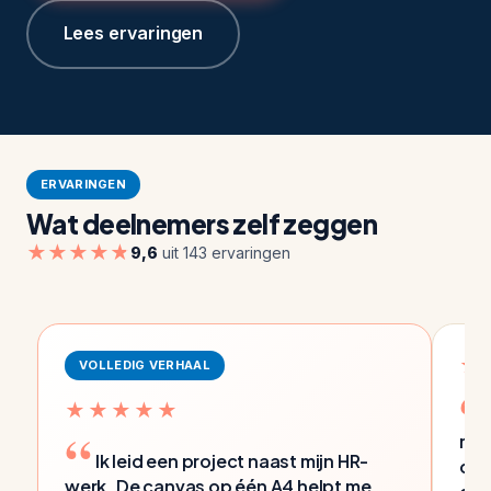
Lees ervaringen
ERVARINGEN
Wat deelnemers zelf zeggen
★★★★★
9,6
uit 143 ervaringen
★
VOLLEDIG VERHAAL
★★★★★
me 
Ik leid een project naast mijn HR-
com
werk. De canvas op één A4 helpt me