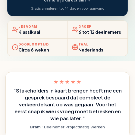
of meld je direct aan →
Gratis annuleren tot 14 dagen voor aanvang
LESVORM
GROEP
Klassikaal
6 tot 12 deelnemers
DOORLOOPTIJD
TAAL
Circa 6 weken
Nederlands
★★★★★
"Stakeholders in kaart brengen heeft me een
gesprek bespaard dat compleet de
verkeerde kant op was gegaan. Voor het
eerst snap ik wie ik vroeg moet betrekken en
wie pas later."
Bram
· Deelnemer Projectmatig Werken