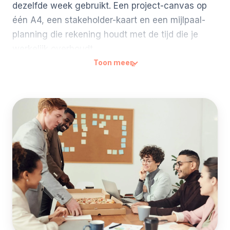
dezelfde week gebruikt. Een project-canvas op
één A4, een stakeholder-kaart en een mijlpaal-
planning die rekening houdt met de tijd die je
werkelijk overhoudt.
Toon meer
In deze training werk je twee dagen aan je eigen
project. Je trainer is iemand die zelf jaren
projecten heeft getrokken naast lijn-werk, geen
consultant die methodes voorleest. De aanpak
(project-canvas, Mendelow-matrix voor
stakeholders, eenvoudige risico-aanpak) wordt
direct gekoppeld aan jouw casus.
Het verschil merk je al de week erna: je weet wie
je vroeg moet betrekken, welke vijf mijlpalen je
echt nodig hebt en wat je deze maand moet
doen. Niet doordat je een methode hebt geleerd,