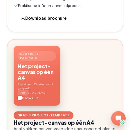
Praktische info en aanmeldproces
Download brochure
GRATIS · 5
PAGINA'S
Het project-
canvas op één
A4
8 vakken · 45 minuten · 1
gesprek
5 PAGINA'S
Growsult.
GRATIS PROJECT-TEMPLATE
Het project-canvas op één A4
Acht vakken om van vaag idee naar concreet plan te