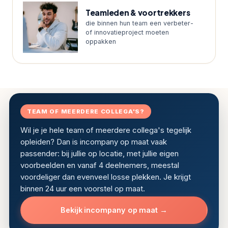
Teamleden & voortrekkers
die binnen hun team een verbeter-
of innovatieproject moeten
oppakken
TEAM OF MEERDERE COLLEGA'S?
Wil je je hele team of meerdere collega's tegelijk
opleiden? Dan is incompany op maat vaak
passender: bij jullie op locatie, met jullie eigen
voorbeelden en vanaf 4 deelnemers, meestal
voordeliger dan evenveel losse plekken. Je krijgt
binnen 24 uur een voorstel op maat.
Bekijk incompany op maat →