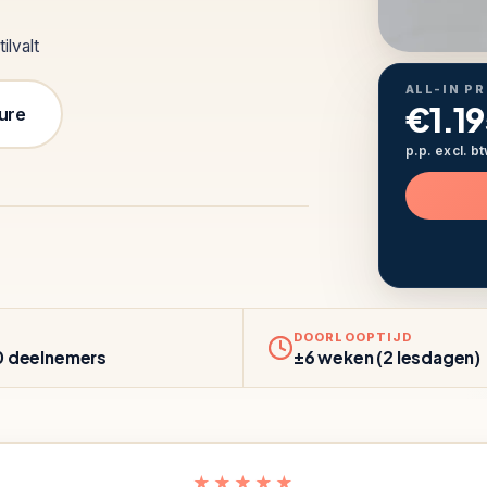
ilvalt
ALL-IN PR
€1.19
ure
p.p. excl. b
DOORLOOPTIJD
10 deelnemers
±6 weken (2 lesdagen)
★★★★★