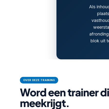
Als inhoud
plaats
vasthoud
weersta
afronding
blok uit
OVER DEZE TRAINING
Word een trainer d
meekrijgt.