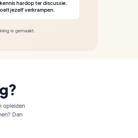
kennis hardop ter discussie.
voelt jezelf verkrampen.
ining is gemaakt.
ng?
n opleiden
chen? Dan