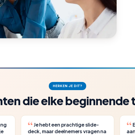
HERKEN JE DIT?
en die elke beginnende t
ing
Je hebt een prachtige slide-
E
je
deck, maar deelnemers vragen na
aan