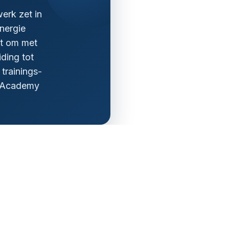
werk zet in
energie
at om met
ding tot
trainings-
n Academy