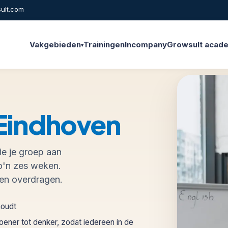
ult.com
Vakgebieden
Trainingen
Incompany
Growsult acad
▾
Eindhoven
ie je groep aan
zo'n zes weken.
llen overdragen.
houdt
doener tot denker, zodat iedereen in de