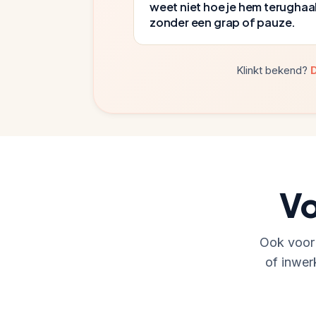
weet niet hoe je hem terughaa
zonder een grap of pauze.
Klinkt bekend?
D
Vo
Ook voor 
of inwer