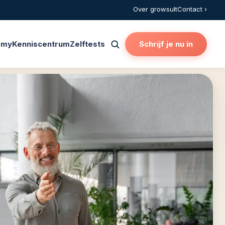
Over growsult
Contact ›
emy
Kenniscentrum
Zelftests
Schrijf je nu in