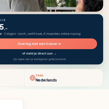
IJS
5
,–
tw
· 2 dagen · lunch, certificaat, 6 maanden online nazorg
Overleg met een trainer
of meld je direct aan →
Op naam van je werkgever gefactureerd
TAAL
Nederlands