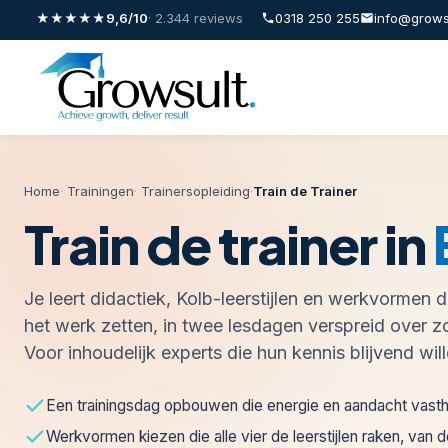
★★★★★
9,6/10
· 2.344 reviews
0318 250 255
info@grows
Home
·
Trainingen
·
Trainersopleiding
·
Train de Trainer
Train de trainer in
Je leert didactiek, Kolb-leerstijlen en werkvormen d
het werk zetten, in twee lesdagen verspreid over 
Voor inhoudelijk experts die hun kennis blijvend wi
Een trainingsdag opbouwen die energie en aandacht vast
Werkvormen kiezen die alle vier de leerstijlen raken, van 