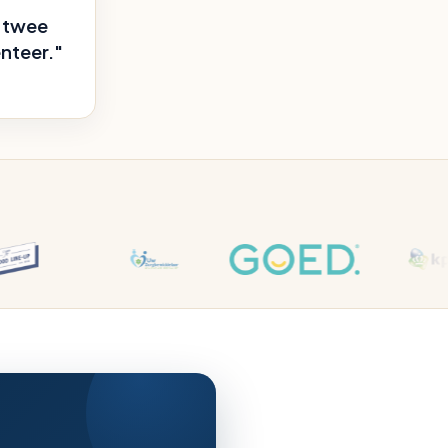
e twee
enteer."