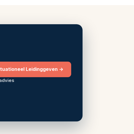
Situationeel Leidinggeven →
sadvies