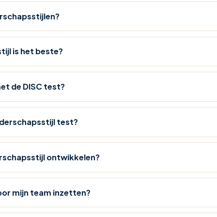
erschapsstijlen?
ijl is het beste?
met de DISC test?
derschapsstijl test?
erschapsstijl ontwikkelen?
oor mijn team inzetten?