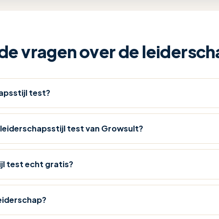
e vragen over de leiderscha
apsstijl test?
leiderschapsstijl test van Growsult?
jl test echt gratis?
leiderschap?