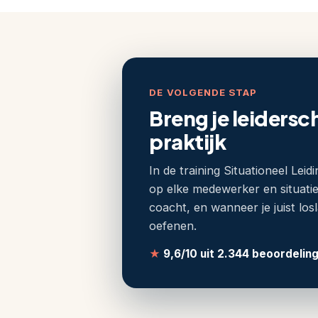
persoonlijk
rapport
met
je
kwaliteiten,
valkuilen
DE VOLGENDE STAP
en
Breng je leidersch
praktische
praktijk
ontwikkeltips,
volledig
In de training Situationeel Leid
gratis.
op elke medewerker en situatie
Op
coacht, en wanneer je juist los
basis
oefenen.
van
je
★
9,6/10 uit 2.344 beoordelin
leiderschapsstijl
beveelt
Growsult