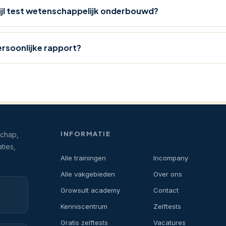
tijl test wetenschappelijk onderbouwd?
persoonlijke rapport?
INFORMATIE
schap,
ties,
Alle trainingen
Incompany
Alle vakgebieden
Over ons
Growsult academy
Contact
Kenniscentrum
Zelftests
Gratis zelftests
Vacatures