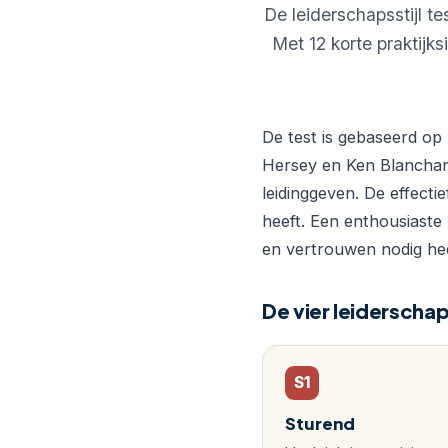
De leiderschapsstijl te
inzet.
Met 12 korte praktijksi
De
test
is
gebaseerd
De test is gebaseerd op
op
Hersey en Ken Blanchard
situationeel
leidinggeven. De effecti
leiderschap,
heeft. Een enthousiaste 
het
en vertrouwen nodig hee
model
van
Paul
De vier leiderschap
Hersey
en
Ken
S1
Blanchard.
Sturend
Door