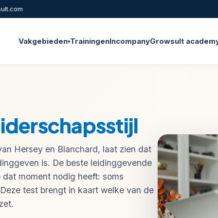
ult.com
Vakgebieden
Trainingen
Incompany
Growsult academ
▾
eiderschapsstijl
van Hersey en Blanchard, laat zien dat
dinggeven is. De beste leidinggevende
op dat moment nodig heeft: soms
. Deze test brengt in kaart welke van de
zet.