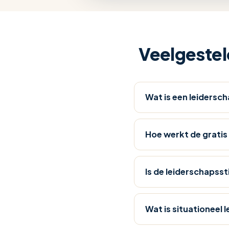
passende
trainingen
aan.
De
Veelgesteld
directe
vervolgstap
is
de
Wat is een leidersch
training
Situationeel
Leidinggeven
,
Hoe werkt de gratis 
waarin
je
leert
Is de leiderschapssti
je
stijl
af
Wat is situationeel 
te