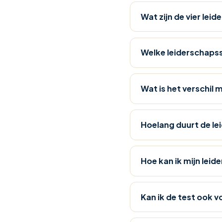
stemmen
op
Wat zijn de vier leid
elke
medewerker.
Welke leiderschapsst
Andere
trainingen
die
Wat is het verschil 
je
stijl
van
Hoelang duurt de lei
leidinggeven
versterken
zijn
Hoe kan ik mijn leid
Coachend
Leidinggeven
,
Praktisch
Kan ik de test ook v
Leidinggeven
,
Coachen