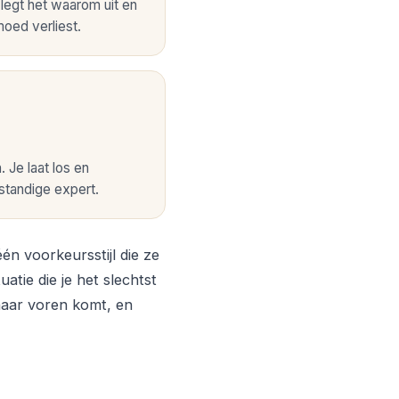
e legt het waarom uit en
moed verliest.
. Je laat los en
fstandige expert.
én voorkeursstijl die ze
uatie die je het slechtst
 naar voren komt, en