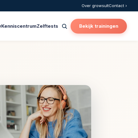
Over growsult
Contact ›
y
Kenniscentrum
Zelftests
Bekijk trainingen