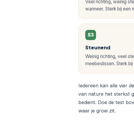
12
Veel richting, weinig st
herkenbare
wanneer. Sterk bij een
praktijksituaties
te
beantwoorden
S3
ontdek
je
Steunend
je
Weinig richting, veel ste
voorkeursstijl:
meebeslissen. Sterk bij 
sturend,
coachend,
steunend
Iedereen kan alle vier d
of
van nature het sterkst ge
delegerend.
bedient. Doe de test bo
Je
waar je groei zit.
ontvangt
direct
een