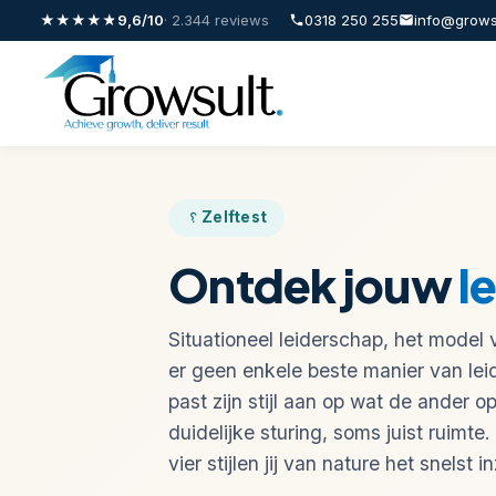
Gratis
★★★★★
9,6/10
· 2.344 reviews
0318 250 255
info@grows
Leiderschapsstijl
Test:
Ontdek
Zelftest
Jouw
Ontdek jouw
l
Stijl
Situationeel leiderschap, het model 
van
er geen enkele beste manier van lei
past zijn stijl aan op wat de ander 
Leidinggeven
duidelijke sturing, soms juist ruimte
vier stijlen jij van nature het snelst in
De
leiderschapsstijl