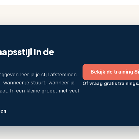
apsstijl in de
Bekijk de training 
inggeven leer je je stijl afstemmen
: wanneer je stuurt, wanneer je
Of vraag gratis training
laat. In een kleine groep, met veel
gen