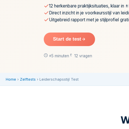
12 herkenbare praktijksituaties, klaar in 
test
Direct inzicht in je voorkeursstijl van le
van
Uitgebreid rapport met je stijlprofiel grat
Growsult
brengt
in
Start de test
kaart
welke
±5 minuten
12 vragen
van
de
vier
stijlen
Home
›
Zelftests
›
Leiderschapsstijl Test
van
leidinggeven
je
van
nature
W
het
snelst