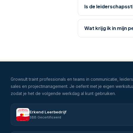
en
Is de leiderschapss
Feedback
Geven
en
Wat krijg ik in mijn 
Ontvangen
.
Bekijk
het
volledige
aanbod
in
ons
Growsult traint professionals en teams in communicatie, leider
vakgebied
sales en projectmanagement. Je oefent met je eigen werksitua
Leiderschap
zodat je het de volgende werkdag al kunt gebruiken.
en
Management
.
Erkend Leerbedrijf
SBB Gecertificeerd