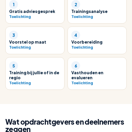
1
2
Stap 2: Trainingsanalyse.
We spreken deelnemers en leiding
Gratis adviesgesprek
Trainingsanalyse
Stap 3: Voorstel op maat.
Binnen één werkdag krijg je een v
Toelichting
Toelichting
Stap 4: Voorbereiding.
Deelnemers vullen een korte intake in
Stap 5: Training bij jullie of in de regio.
Eén of meer dagen o
Stap 6: Vasthouden en evalueren.
Het team leert zes maa
3
4
Voorstel op maat
Voorbereiding
Toelichting
Toelichting
5
6
Training bij jullie of in de
Vasthouden en
regio
evalueren
Toelichting
Toelichting
Wat opdrachtgevers en deelnemers
zeggen