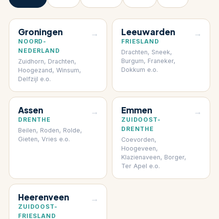
Groningen
Leeuwarden
→
→
NOORD-
FRIESLAND
NEDERLAND
Drachten, Sneek,
Burgum, Franeker,
Zuidhorn, Drachten,
Dokkum e.o.
Hoogezand, Winsum,
Delfzijl e.o.
Assen
Emmen
→
→
DRENTHE
ZUIDOOST-
DRENTHE
Beilen, Roden, Rolde,
Gieten, Vries e.o.
Coevorden,
Hoogeveen,
Klazienaveen, Borger,
Ter Apel e.o.
Heerenveen
→
ZUIDOOST-
FRIESLAND