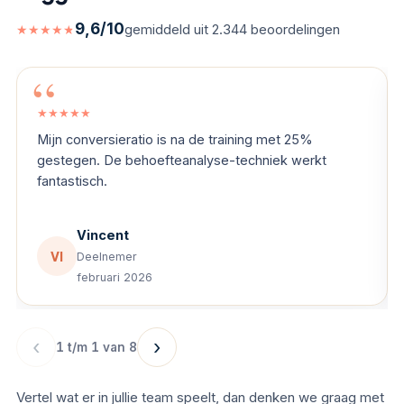
9,6/10
gemiddeld uit 2.344 beoordelingen
★★★★★
5 van de 5 sterren
★★★★★
Mijn conversieratio is na de training met 25%
gestegen. De behoefteanalyse-techniek werkt
fantastisch.
Vincent
VI
Deelnemer
februari 2026
‹
›
1 t/m 1 van 8
Vertel wat er in jullie team speelt, dan denken we graag met