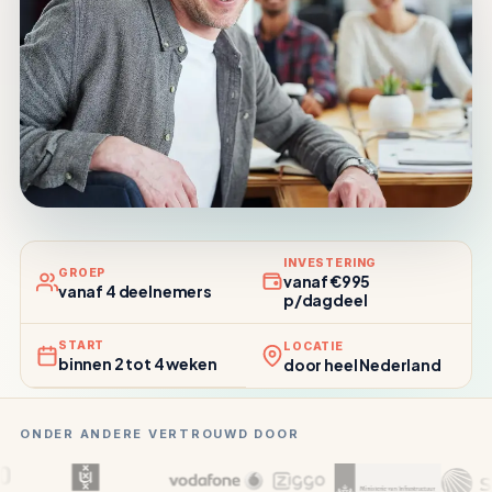
INVESTERING
GROEP
vanaf €995
vanaf 4 deelnemers
p/dagdeel
START
LOCATIE
binnen 2 tot 4 weken
door heel Nederland
ONDER ANDERE VERTROUWD DOOR