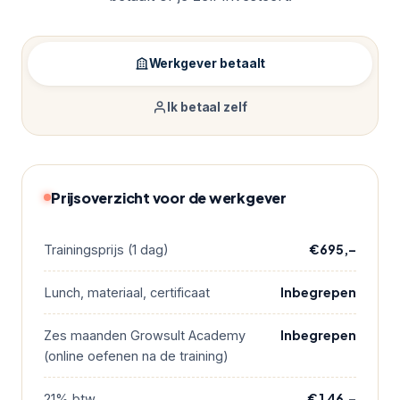
Werkgever betaalt
Ik betaal zelf
Prijsoverzicht voor de werkgever
€695,–
Trainingsprijs (1 dag)
Inbegrepen
Lunch, materiaal, certificaat
Inbegrepen
Zes maanden Growsult Academy
(online oefenen na de training)
€146,–
21% btw