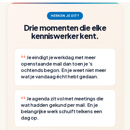
vriendelijk afzegt omdat hij geen helder doel
heeft. Dat is wat deze time management cursus
HERKEN JE DIT?
je geeft: meer grip, niet nog een systeem om bij
Drie momenten die elke
te houden.
kenniswerker kent.
Je eindigt je werkdag met meer
openstaande mail dan toen je 's
ochtends begon. En je weet niet meer
wat je vandaag écht hebt gedaan.
Je agenda zit vol met meetings die
wat hadden gekund per mail. En je
belangrijke werk schuift telkens een
dag op.