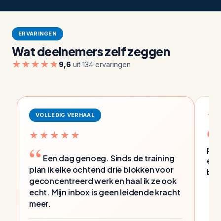
ERVARINGEN
Wat deelnemers zelf zeggen
★★★★★
9,6
uit 134 ervaringen
★
VOLLEDIG VERHAAL
★★★★★
pap
Een dag genoeg. Sinds de training
een
plan ik elke ochtend drie blokken voor
bel
geconcentreerd werk en haal ik ze ook
echt. Mijn inbox is geen leidende kracht
meer.