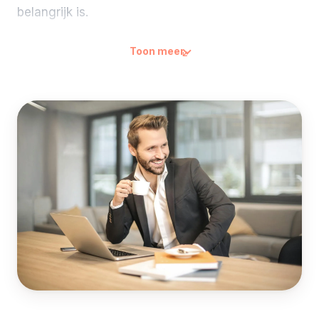
belangrijk is.
In deze cursus timemanagement werk je met je
Toon meer
eigen agenda en je eigen takenlijst. De trainer is
iemand die zelf jaren in vergader-cultuur en
versnipperde dagen heeft gewerkt en weet welke
oplossingen blijven hangen na een week en
welke niet. Je leert de Eisenhower-matrix, je
oefent het maken van blokken voor
geconcentreerd werk, je herontwerpt je inbox-
flow en je krijgt een vergaderdiscipline-checklist
die je in elke meeting kunt gebruiken.
Het verschil merk je al de week erna: drie blokken
voor geconcentreerd werk in je week, je inbox
een aantal touch-points in plaats van een
continue afleiding, en de eerste meeting die je