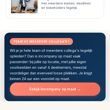
met meerdere klanten, deadlines
en stakeholders tegelijk
TEAM OF MEERDERE COLLEGA'S?
Wil je je hele team of meerdere collega's tegelijk
opleiden? Dan is incompany op maat vaak
passender: bij jullie op locatie, met jullie eigen
voorbeelden en vanaf 4 deelnemers, meestal
voordeliger dan evenveel losse plekken. Je krijgt
binnen 24 uur een voorstel op maat.
Bekijk incompany op maat →