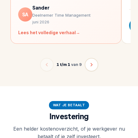
Sander
SA
Deelnemer Time Management
juni 2026
I
Lees het volledige verhaal
1 t/m 1
van 9
WAT JE BETAALT
Investering
Een helder kostenoverzicht, of je werkgever nu
betaalt of je zelf investeert.