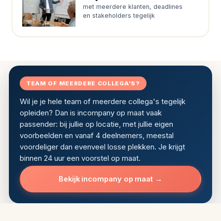
met meerdere klanten, deadlines
en stakeholders tegelijk
TEAM OF MEERDERE COLLEGA'S?
Wil je je hele team of meerdere collega's tegelijk
opleiden? Dan is incompany op maat vaak
passender: bij jullie op locatie, met jullie eigen
voorbeelden en vanaf 4 deelnemers, meestal
voordeliger dan evenveel losse plekken. Je krijgt
binnen 24 uur een voorstel op maat.
Bekijk incompany op maat →