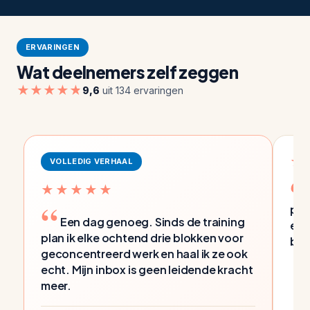
ERVARINGEN
Wat deelnemers zelf zeggen
★★★★★
9,6
uit 134 ervaringen
★
VOLLEDIG VERHAAL
★★★★★
pap
Een dag genoeg. Sinds de training
een
plan ik elke ochtend drie blokken voor
bel
geconcentreerd werk en haal ik ze ook
echt. Mijn inbox is geen leidende kracht
meer.