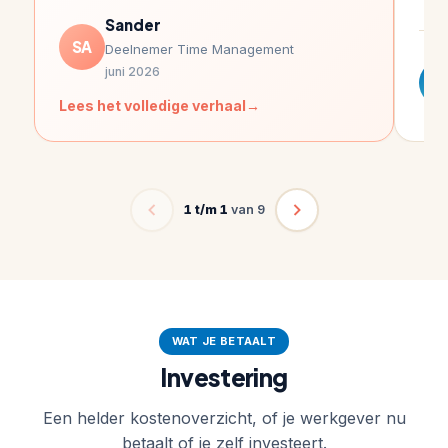
Sander
SA
Deelnemer Time Management
juni 2026
I
Lees het volledige verhaal
1 t/m 1
van 9
WAT JE BETAALT
Investering
Een helder kostenoverzicht, of je werkgever nu
betaalt of je zelf investeert.