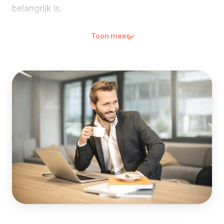
belangrijk is.
In deze cursus timemanagement werk je met je
Toon meer
eigen agenda en je eigen takenlijst. De trainer is
iemand die zelf jaren in vergader-cultuur en
versnipperde dagen heeft gewerkt en weet welke
oplossingen blijven hangen na een week en
welke niet. Je leert de Eisenhower-matrix, je
oefent het maken van blokken voor
geconcentreerd werk, je herontwerpt je inbox-
flow en je krijgt een vergaderdiscipline-checklist
die je in elke meeting kunt gebruiken.
Het verschil merk je al de week erna: drie blokken
voor geconcentreerd werk in je week, je inbox
een aantal touch-points in plaats van een
continue afleiding, en de eerste meeting die je