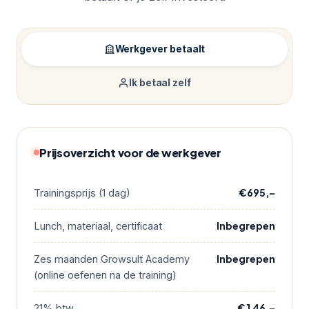
Werkgever betaalt
Ik betaal zelf
Prijsoverzicht voor de werkgever
€695,–
Trainingsprijs (1 dag)
Inbegrepen
Lunch, materiaal, certificaat
Inbegrepen
Zes maanden Growsult Academy
(online oefenen na de training)
€146,–
21% btw