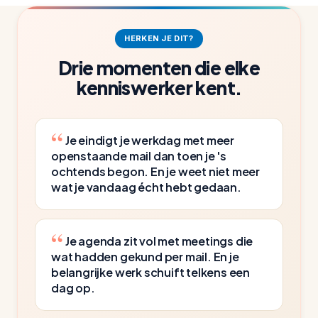
vriendelijk afzegt omdat hij geen helder doel
heeft. Dat is wat deze time management cursus
HERKEN JE DIT?
je geeft: meer grip, niet nog een systeem om bij
Drie momenten die elke
te houden.
kenniswerker kent.
Je eindigt je werkdag met meer
openstaande mail dan toen je 's
ochtends begon. En je weet niet meer
wat je vandaag écht hebt gedaan.
Je agenda zit vol met meetings die
wat hadden gekund per mail. En je
belangrijke werk schuift telkens een
dag op.