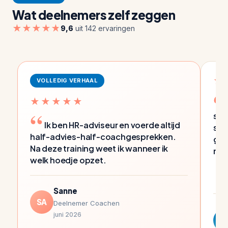
Wat deelnemers zelf zeggen
★★★★★
9,6
uit 142 ervaringen
★
VOLLEDIG VERHAAL
★★★★★
spi
Ik ben HR-adviseur en voerde altijd
sug
half-advies-half-coachgesprekken.
geo
Na deze training weet ik wanneer ik
mer
welk hoedje opzet.
Sanne
SA
Deelnemer Coachen
juni 2026
D