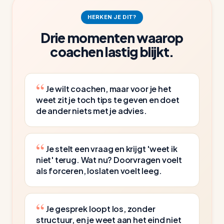
tot een eigen besluit. Je krijgt een methode die je
maandag al gebruikt.
HERKEN JE DIT?
Drie momenten waarop
Coachen leer je door te doen, niet door erover te
coachen lastig blijkt.
lezen. Daarom oefen je vanaf uur één met je
eigen coachgesprekken in plaats van met een
hoofdstuk theorie. Wie alleen erover wil lezen, is
Je wilt coachen, maar voor je het
bij een boek beter af; wie het wil kunnen, oefent
weet zit je toch tips te geven en doet
het hier en leert van directe feedback.
de ander niets met je advies.
Je stelt een vraag en krijgt 'weet ik
niet' terug. Wat nu? Doorvragen voelt
als forceren, loslaten voelt leeg.
Je gesprek loopt los, zonder
structuur, en je weet aan het eind niet