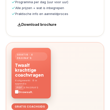
Programma per dag (uur voor uur)
Alle prijzen + wat is inbegrepen
Praktische info en aanmeldproces
Download brochure
GRATIS · 4
PAGINA'S
Twaalf
krachtige
coachvragen
4 uitgewerkt · 8 in
appendix
4 PAGINA'S
Growsult.
GRATIS COACHGIDS