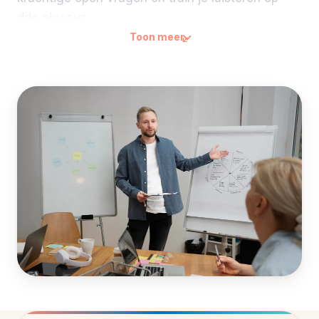
drie niveaus.
Toon meer
Coachen is breder dan coachend leidinggeven.
Je hoeft geen baas te zijn om iemand goed te
coachen. Wat je wel nodig hebt: een gespreks-
structuur, een set vragen die werkt en het geduld
om niet meteen in advies-modus te schieten. Die
drie krijg je in twee dagen onder de knie, met een
acteur op dag 2 die het echte oefenen mogelijk
maakt. Merk je dat je snel in de advies-modus
schiet? Met de gratis
adviesstijlen-test
ontdek je
welke stijl je van nature inzet, zodat je bewuster
kunt kiezen om te coachen.
Het verschil merk je al de week erna: het gesprek
met die vastgelopen collega leidt voor het eerst