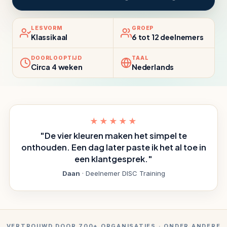
LESVORM
GROEP
Klassikaal
6 tot 12 deelnemers
DOORLOOPTIJD
TAAL
Circa 4 weken
Nederlands
★★★★★
"De vier kleuren maken het simpel te
onthouden. Een dag later paste ik het al toe in
een klantgesprek."
Daan
· Deelnemer DISC Training
VERTROUWD DOOR 700+ ORGANISATIES · ONDER ANDERE