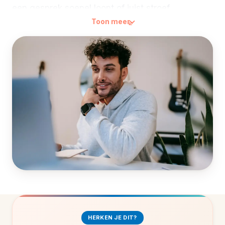
een gesprek soepel loopt of juist stroef.
Toon meer
In deze training werk je één dag met je eigen
DISC-profiel als startpunt. Je vult de
gratis DISC-
test
vooraf in, leert je eigen stijl en valkuilen
kennen, en oefent in de middag met een
trainingsacteur hoe je je aanpast aan een andere
kleur. Alles gekoppeld aan jouw eigen collega’s,
klanten en samenwerk-situaties.
HERKEN JE DIT?