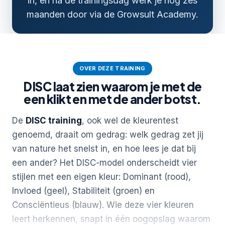
in, en na de trainingsdag werk je nog zes
maanden door via de Growsult Academy.
OVER DEZE TRAINING
DISC laat zien waarom je met de
een klikt en met de ander botst.
De
DISC training
, ook wel de kleurentest
genoemd, draait om gedrag: welk gedrag zet jij
van nature het snelst in, en hoe lees je dat bij
een ander? Het DISC-model onderscheidt vier
stijlen met een eigen kleur: Dominant (rood),
Invloed (geel), Stabiliteit (groen) en
Consciëntieus (blauw). Wie deze vier kleuren
leert herkennen, snapt in één oogopslag waarom