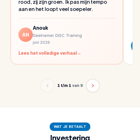
rood, zij zijn groen. Ik pas mijn tempo
aan en het loopt veel soepeler.
Anouk
AN
Deelnemer DISC Training
juni 2026
D
Lees het volledige verhaal
1 t/m 1
van 9
WAT JE BETAALT
Investering