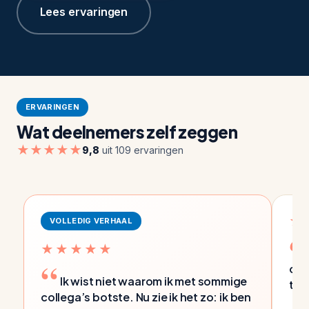
Lees ervaringen
ERVARINGEN
Wat deelnemers zelf zeggen
★★★★★
9,8
uit 109 ervaringen
★
VOLLEDIG VERHAAL
★★★★★
ont
Ik wist niet waarom ik met sommige
toe
collega’s botste. Nu zie ik het zo: ik ben